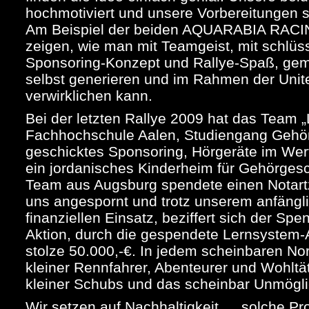
hochmotiviert und unsere Vorbereitungen s
Am Beispiel der beiden AQUARABIA RACI
zeigen, wie man mit Teamgeist, mit schlü
Sponsoring-Konzept und Rallye-Spaß, geme
selbst generieren und im Rahmen der Unit
verwirklichen kann.
Bei der letzten Rallye 2009 hat das Team „
Fachhochschule Aalen, Studiengang Gehör
geschicktes Sponsoring, Hörgeräte im Wer
ein jordanisches Kinderheim für Gehörgesc
Team aus Augsburg spendete einen Notart
uns angespornt und trotz unserem anfängl
finanziellen Einsatz, beziffert sich der S
Aktion, durch die gespendete Lernsystem-
stolze 50.000,-€. In jedem scheinbaren N
kleiner Rennfahrer, Abenteurer und Wohltät
kleiner Schubs und das scheinbar Unmöglic
Wir setzen auf Nachhaltigkeit … solche P