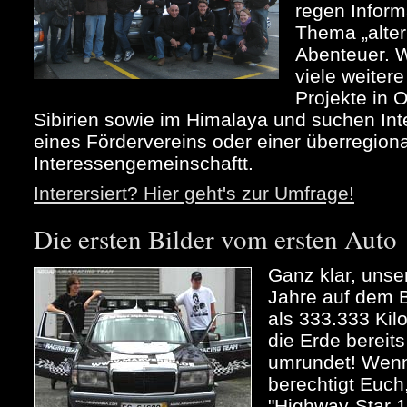
regen Infor
Thema „alter
Abenteuer. 
viele weiter
Projekte in 
Sibirien sowie im Himalaya und suchen Int
eines Fördervereins oder einer überregion
Interessengemeinschaftt.
Interersiert? Hier geht's zur Umfrage!
Die ersten Bilder vom ersten Auto
Ganz klar, unse
Jahre auf dem B
als 333.333 Kil
die Erde bereit
umrundet! Wenn 
berechtigt Euch
"Highway-Star 1