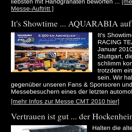
liebsten mit Handgranaten beworfen ...
[me
Messe-Auftritt ]
It's Showtime ... AQUARABIA au
It's Showt
RACING TEA
Januar 2010
Stuttgart, d
schlimm kom
trotzdem ei
sein. Wir h
gegenüber unseren Fans & Sponsoren und 
Messebesuchern eines der letzten automob
[mehr Infos zur Messe CMT 2010 hier]
Vertrauen ist gut ... der Hockenhei
Halten die alt