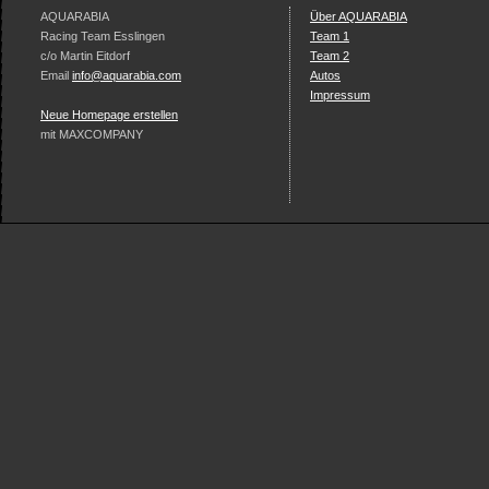
AQUARABIA
Über AQUARABIA
Racing Team Esslingen
Team 1
c/o Martin Eitdorf
Team 2
Email
info@aquarabia.com
Autos
Impressum
Neue Homepage erstellen
mit MAXCOMPANY