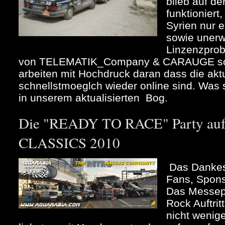
blieb auf d
funktioniert
Syrien nur 
sowie unerw
Linzenzpro
von TELEMATIK_Company & CARAUGE so
arbeiten mit Hochdruck daran dass die akt
schnellstmoeglch wieder online sind. Was se
in unserem aktualisierten Bog.
Die "READY TO RACE" Party au
CLASSICS 2010
Das Dankes
Fans, Spons
Das Messep
Rock Auftrit
nicht wenig