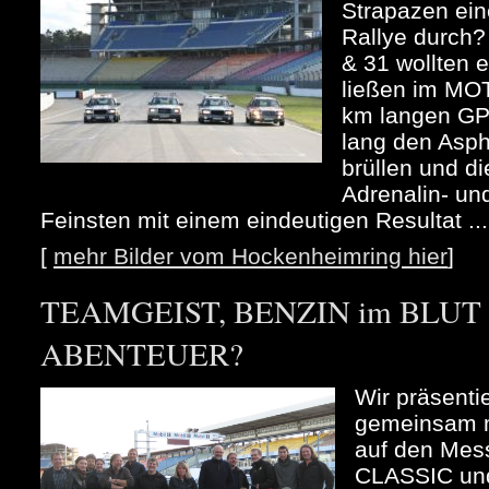
Strapazen ein
Rallye durch
& 31 wollten 
ließen im MO
km langen GP
lang den Asph
brüllen und d
Adrenalin- un
Feinsten mit einem eindeutigen Resultat ...
[
mehr Bilder vom Hockenheimring hier
]
TEAMGEIST, BENZIN im BLUT u
ABENTEUER?
Wir präsenti
gemeinsam m
auf den Me
CLASSIC und