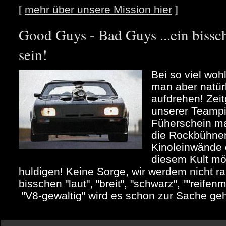
[
mehr über unsere Mission hier
]
Good Guys - Bad Guys ...ein bi
sein!
Bei so viel woh
man aber natür
aufdrehen! Zeit
unserer Teampi
Füherschein m
die Rockbühne
Kinoleinwände 
diesem Kult mö
huldigen! Keine Sorge, wir werdem nicht ra
bisschen "laut", "breit", "schwarz", ""reife
"V8-gewaltig" wird es schon zur Sache ge