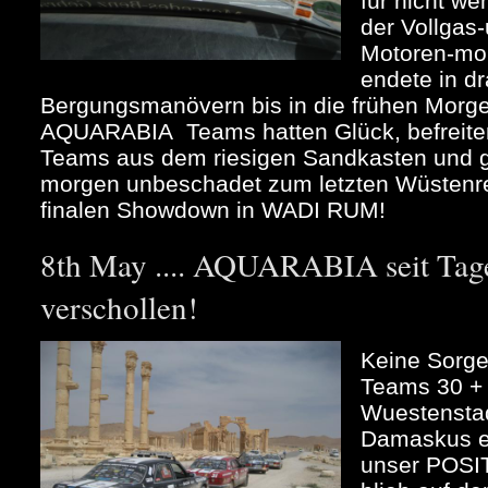
für nicht w
der Vollgas
Motoren-mor
endete in d
Bergungsmanövern bis in die frühen Morg
AQUARABIA Teams hatten Glück, befreiten
Teams aus dem riesigen Sandkasten und 
morgen unbeschadet zum letzten Wüstenren
finalen Showdown in WADI RUM!
8th May .... AQUARABIA seit Tage
verschollen!
Keine Sorge
Teams 30 + 
Wuestenstad
Damaskus ei
unser POS