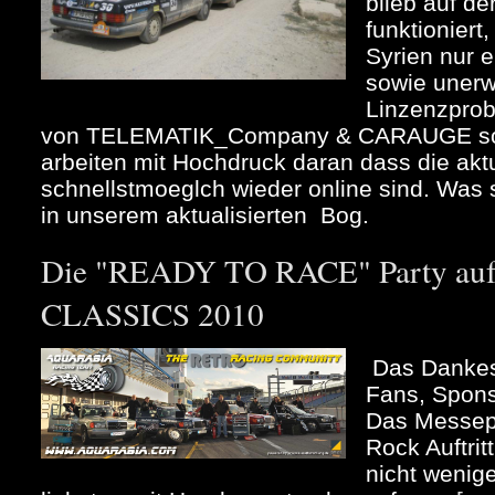
blieb auf d
funktioniert
Syrien nur 
sowie unerw
Linzenzpro
von TELEMATIK_Company & CARAUGE so
arbeiten mit Hochdruck daran dass die akt
schnellstmoeglch wieder online sind. Was se
in unserem aktualisierten Bog.
Die "READY TO RACE" Party au
CLASSICS 2010
Das Dankes
Fans, Spons
Das Messep
Rock Auftrit
nicht wenig