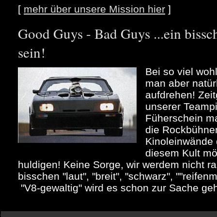
[
mehr über unsere Mission hier
]
Good Guys - Bad Guys ...ein bi
sein!
Bei so viel woh
man aber natür
aufdrehen! Zeit
unserer Teampi
Füherschein m
die Rockbühne
Kinoleinwände 
diesem Kult mö
huldigen! Keine Sorge, wir werdem nicht ra
bisschen "laut", "breit", "schwarz", ""reife
"V8-gewaltig" wird es schon zur Sache ge