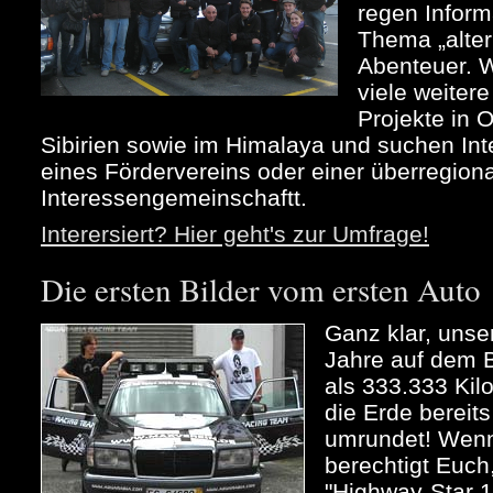
regen Infor
Thema „alter
Abenteuer. 
viele weiter
Projekte in 
Sibirien sowie im Himalaya und suchen Int
eines Fördervereins oder einer überregion
Interessengemeinschaftt.
Interersiert? Hier geht's zur Umfrage!
Die ersten Bilder vom ersten Auto
Ganz klar, unse
Jahre auf dem B
als 333.333 Kil
die Erde bereit
umrundet! Wenn 
berechtigt Euch
"Highway-Star 1