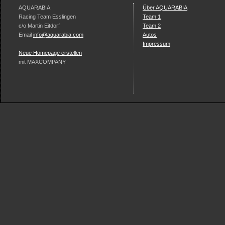
AQUARABIA
Über AQUARABIA
Racing Team Esslingen
Team 1
c/o Martin Eitdorf
Team 2
Email
info@aquarabia.com
Autos
Impressum
Neue Homepage erstellen
mit MAXCOMPANY