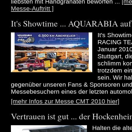
liebsten mit Handgranaten beworfen ...
[me
Messe-Auftritt ]
It's Showtime ... AQUARABIA au
It's Showt
RACING TEA
Januar 2010
Stuttgart, d
schlimm kom
trotzdem ei
sein. Wir h
gegenüber unseren Fans & Sponsoren und 
Messebesuchern eines der letzten automob
[mehr Infos zur Messe CMT 2010 hier]
Vertrauen ist gut ... der Hockenhei
Halten die alt