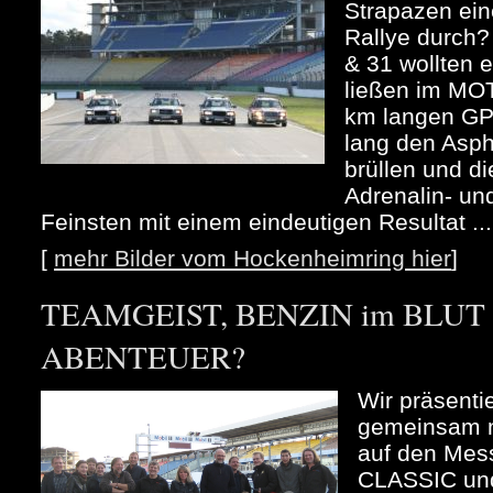
Strapazen ein
Rallye durch
& 31 wollten 
ließen im MO
km langen GP
lang den Asph
brüllen und d
Adrenalin- un
Feinsten mit einem eindeutigen Resultat ...
[
mehr Bilder vom Hockenheimring hier
]
TEAMGEIST, BENZIN im BLUT u
ABENTEUER?
Wir präsenti
gemeinsam m
auf den Me
CLASSIC und