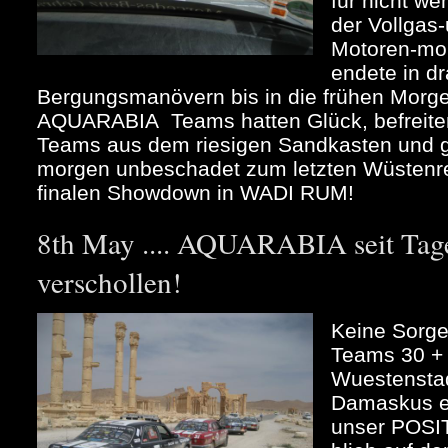
für nicht w
der Vollgas
Motoren-mor
endete in d
Bergungsmanövern bis in die frühen Morg
AQUARABIA Teams hatten Glück, befreiten
Teams aus dem riesigen Sandkasten und 
morgen unbeschadet zum letzten Wüstenren
finalen Showdown in WADI RUM!
8th May .... AQUARABIA seit Tage
verschollen!
Keine Sorge
Teams 30 + 
Wuestenstad
Damaskus ei
unser POS