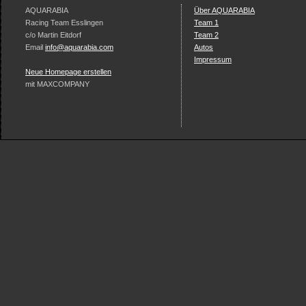
AQUARABIA
Über AQUARABIA
Racing Team Esslingen
Team 1
c/o Martin Eitdorf
Team 2
Email
info@aquarabia.com
Autos
Impressum
Neue Homepage erstellen
mit MAXCOMPANY