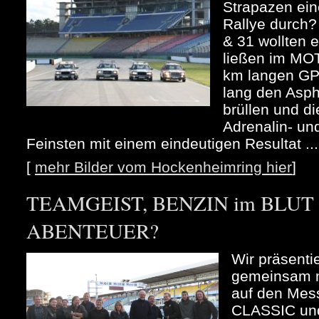
Strapazen ein
Rallye durch
& 31 wollten 
ließen im MO
km langen GP
lang den Asph
brüllen und d
Adrenalin- un
Feinsten mit einem eindeutigen Resultat ...
[
mehr Bilder vom Hockenheimring hier
]
TEAMGEIST, BENZIN im BLUT u
ABENTEUER?
Wir präsenti
gemeinsam m
auf den Me
CLASSIC und