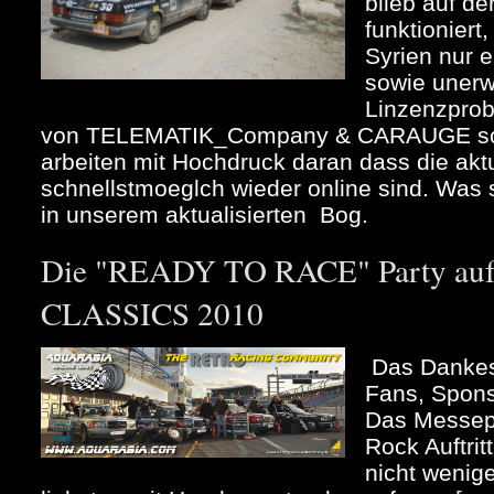
blieb auf d
funktioniert
Syrien nur 
sowie unerw
Linzenzpro
von TELEMATIK_Company & CARAUGE so
arbeiten mit Hochdruck daran dass die akt
schnellstmoeglch wieder online sind. Was se
in unserem aktualisierten Bog.
Die "READY TO RACE" Party au
CLASSICS 2010
Das Dankes
Fans, Spons
Das Messep
Rock Auftrit
nicht wenig