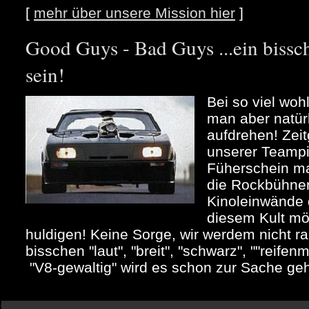
[
mehr über unsere Mission hier
]
Good Guys - Bad Guys ...ein bi
sein!
Bei so viel woh
man aber natür
aufdrehen! Zeit
unserer Teampi
Füherschein m
die Rockbühne
Kinoleinwände 
diesem Kult mö
huldigen! Keine Sorge, wir werdem nicht ra
bisschen "laut", "breit", "schwarz", ""reife
"V8-gewaltig" wird es schon zur Sache ge