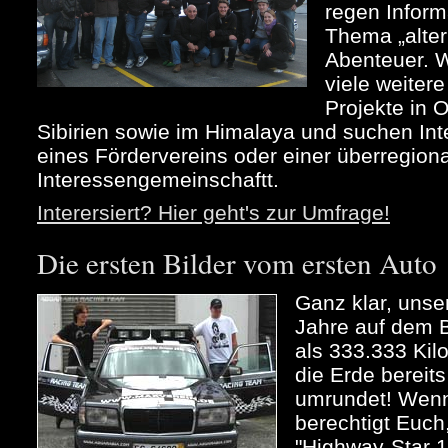
regen Infor
Thema „alter
Abenteuer. 
viele weiter
Projekte in 
Sibirien sowie im Himalaya und suchen Int
eines Fördervereins oder einer überregion
Interessengemeinschaftt.
Interersiert? Hier geht's zur Umfrage!
Die ersten Bilder vom ersten Auto
Ganz klar, unse
Jahre auf dem B
als 333.333 Kil
die Erde bereit
umrundet! Wenn 
berechtigt Euch
"Highway-Star 1