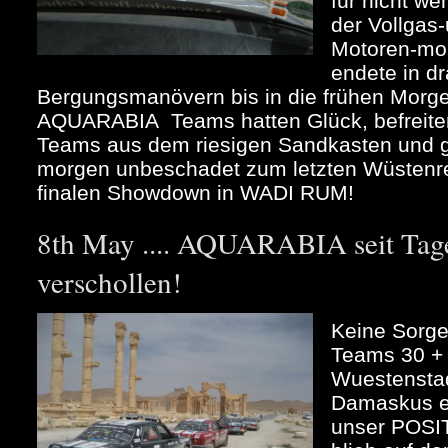
für nicht w
der Vollgas
Motoren-mor
endete in d
Bergungsmanövern bis in die frühen Morg
AQUARABIA Teams hatten Glück, befreiten
Teams aus dem riesigen Sandkasten und 
morgen unbeschadet zum letzten Wüstenren
finalen Showdown in WADI RUM!
8th May .... AQUARABIA seit Tage
verschollen!
Keine Sorge
Teams 30 + 
Wuestenstad
Damaskus ei
unser POS