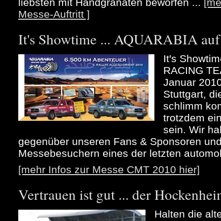
liebsten mit Handgranaten beworfen ...
[me
Messe-Auftritt ]
It's Showtime ... AQUARABIA au
It's Showt
RACING TEA
Januar 2010
Stuttgart, d
schlimm kom
trotzdem ei
sein. Wir h
gegenüber unseren Fans & Sponsoren und 
Messebesuchern eines der letzten automob
[mehr Infos zur Messe CMT 2010 hier]
Vertrauen ist gut ... der Hockenhei
Halten die alt