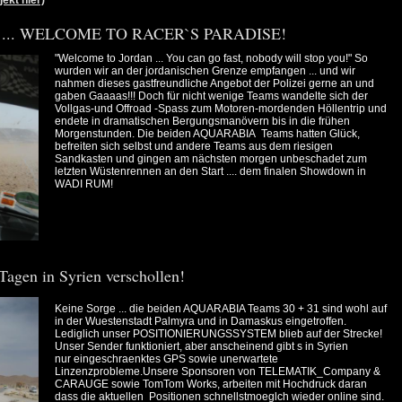
ekt hier)
ebt ... WELCOME TO RACER`S PARADISE!
"Welcome to Jordan ... You can go fast, nobody will stop you!" So
wurden wir an der jordanischen Grenze empfangen ... und wir
nahmen dieses gastfreundliche Angebot der Polizei gerne an und
gaben Gaaaas!!! Doch für nicht wenige Teams wandelte sich der
Vollgas-und Offroad -Spass zum Motoren-mordenden Höllentrip und
endete in dramatischen Bergungsmanövern bis in die frühen
Morgenstunden. Die beiden AQUARABIA Teams hatten Glück,
befreiten sich selbst und andere Teams aus dem riesigen
Sandkasten und gingen am nächsten morgen unbeschadet zum
letzten Wüstenrennen an den Start .... dem finalen Showdown in
WADI RUM!
agen in Syrien verschollen!
Keine Sorge ... die beiden AQUARABIA Teams 30 + 31 sind wohl auf
in der Wuestenstadt Palmyra und in Damaskus eingetroffen.
Lediglich unser POSITIONIERUNGSSYSTEM blieb auf der Strecke!
Unser Sender funktioniert, aber anscheinend gibt s in Syrien
nur eingeschraenktes GPS sowie unerwartete
Linzenzprobleme.Unsere Sponsoren von TELEMATIK_Company &
CARAUGE sowie TomTom Works, arbeiten mit Hochdruck daran
dass die aktuellen Positionen schnellstmoeglch wieder online sind.