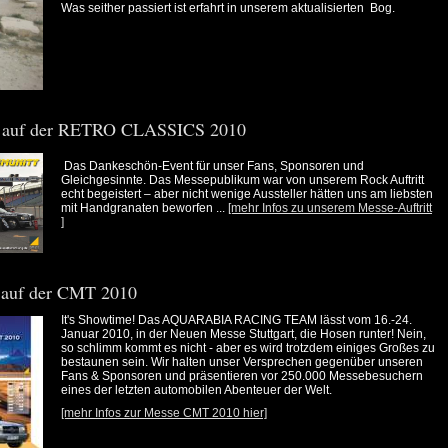
Was seither passiert ist erfahrt in unserem aktualisierten Bog.
 auf der RETRO CLASSICS 2010
Das Dankeschön-Event für unser Fans, Sponsoren und
Gleichgesinnte. Das Messepublikum war von unserem Rock Auftritt
echt begeistert – aber nicht wenige Aussteller hätten uns am liebsten
mit Handgranaten beworfen ...
[mehr Infos zu unserem Messe-Auftritt
]
 auf der CMT 2010
It's Showtime! Das AQUARABIA RACING TEAM lässt vom 16.-24.
Januar 2010, in der Neuen Messe Stuttgart, die Hosen runter! Nein,
so schlimm kommt es nicht - aber es wird trotzdem einiges Großes zu
bestaunen sein. Wir halten unser Versprechen gegenüber unseren
Fans & Sponsoren und präsentieren vor 250.000 Messebesuchern
eines der letzten automobilen Abenteuer der Welt.
[mehr Infos zur Messe CMT 2010 hier]