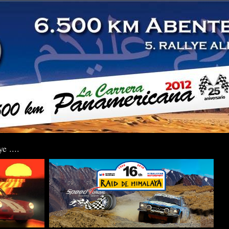
e ....