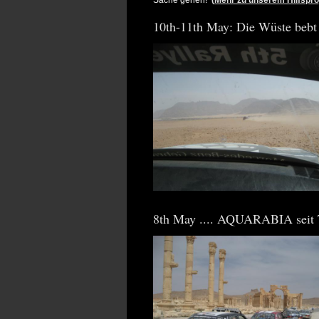
Sache gehen!
(
Mehr zu unserem Hilfsproj
10th-11th May: Die Wüste b
8th May .... AQUARABIA seit T