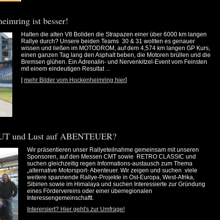
heimring ist besser!
Halten die alten V8 Boliden die Strapazen einer über 6000 km langen
Rallye durch? Unsere beiden Teams 30 & 31 wollten es genauer
wissen und ließen im MOTODROM, auf dem 4,574 km langen GP Kurs,
einen ganzen Tag lang den Asphalt beben, die Motoren brüllen und die
Bremsen glühen. Ein Adrenalin- und Nervenkitzel-Event vom Feinsten
mit einem eindeutigen Resultat ...
[
mehr Bilder vom Hockenheimring hier
]
T und Lust auf ABENTEUER?
Wir präsentieren unser Rallyeteilnahme gemeinsam mit unseren
Sponsoren, auf den Messen CMT sowie RETRO CLASSIC und
suchen gleichzeitig regen Informations-austausch zum Thema
„alternative Motorsport- Abenteuer. Wir zeigen und suchen viele
weitere spannende Rallye-Projekte in Ost-Europa, West-Afrika,
Sibirien sowie im Himalaya und suchen Interessierte zur Gründung
eines Fördervereins oder einer überregionalen
Interessengemeinschaftt.
Interersiert? Hier geht's zur Umfrage!