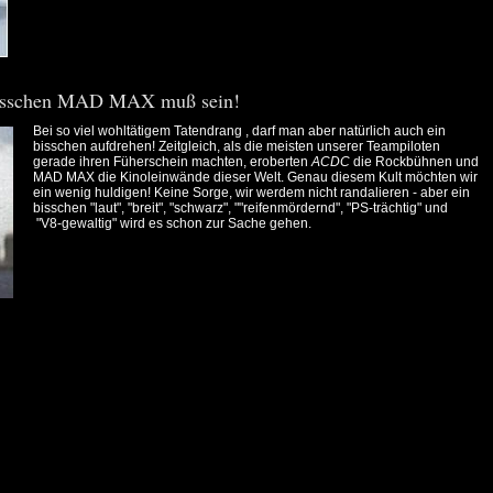
 bisschen MAD MAX muß sein!
Bei so viel wohltätigem Tatendrang , darf man aber natürlich auch ein
bisschen aufdrehen! Zeitgleich, als die meisten unserer Teampiloten
gerade ihren Füherschein machten, eroberten
ACDC
die Rockbühnen und
MAD MAX die Kinoleinwände dieser Welt. Genau diesem Kult möchten wir
ein wenig huldigen! Keine Sorge, wir werdem nicht randalieren - aber ein
bisschen "laut", "breit", "schwarz", ""reifenmördernd", "PS-trächtig" und
"V8-gewaltig" wird es schon zur Sache gehen.