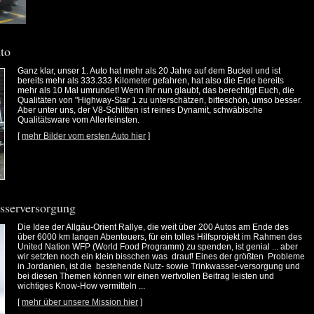
to
Ganz klar, unser 1. Auto hat mehr als 20 Jahre auf dem Buckel und ist
bereits mehr als 333.333 Kilometer gefahren, hat also die Erde bereits
mehr als 10 Mal umrundet! Wenn Ihr nun glaubt, das berechtigt Euch, die
Qualitäten von "Highway-Star 1 zu unterschätzen, bitteschön, umso besser.
Aber unter uns, der V8-Schlitten ist reines Dynamit, schwäbische
Qualitätsware vom Allerfeinsten.
[
mehr Bilder vom ersten Auto hier
]
asserversorgung
Die Idee der Allgäu-Orient Rallye, die weit über 200 Autos am Ende des
über 6000 km langen Abenteuers, für ein tolles Hilfsprojekt im Rahmen des
United Nation WFP (World Food Programm) zu spenden, ist genial ... aber
wir setzten noch ein klein bisschen was drauf! Eines der größten Probleme
in Jordanien, ist die bestehende Nutz- sowie Trinkwasser-versorgung und
bei diesen Themen können wir einen wertvollen Beitrag leisten und
wichtiges Know-How vermitteln ...
[
mehr über unsere Mission hier
]