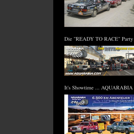
Die "READY TO RACE" Party
It's Showtime ... AQUARABIA