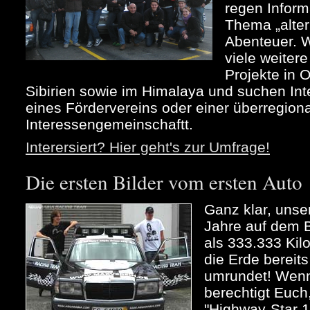
regen Infor
Thema „alter
Abenteuer. 
viele weiter
Projekte in 
Sibirien sowie im Himalaya und suchen Int
eines Fördervereins oder einer überregion
Interessengemeinschaftt.
Interersiert? Hier geht's zur Umfrage!
Die ersten Bilder vom ersten Auto
Ganz klar, unse
Jahre auf dem B
als 333.333 Kil
die Erde bereit
umrundet! Wenn 
berechtigt Euch
"Highway-Star 1