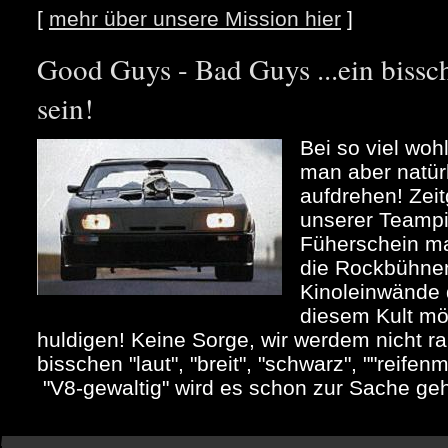
[
mehr über unsere Mission hier
]
Good Guys - Bad Guys ...ein bi
sein!
Bei so viel woh
man aber natür
aufdrehen! Zeit
unserer Teampi
Füherschein m
die Rockbühne
Kinoleinwände 
diesem Kult mö
huldigen! Keine Sorge, wir werdem nicht ra
bisschen "laut", "breit", "schwarz", ""reife
"V8-gewaltig" wird es schon zur Sache ge