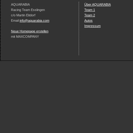
AQUARABIA
Über AQUARABIA
Racing Team Esslingen
Team 1
c/o Martin Eitdorf
Team 2
Email
info@aquarabia.com
Autos
Impressum
Neue Homepage erstellen
mit MAXCOMPANY