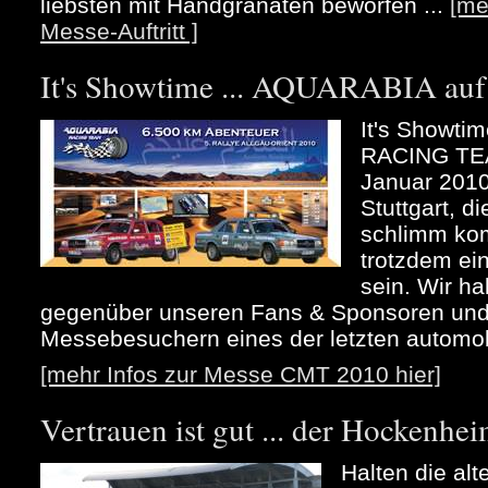
liebsten mit Handgranaten beworfen ...
[me
Messe-Auftritt ]
It's Showtime ... AQUARABIA au
It's Showt
RACING TEA
Januar 2010
Stuttgart, d
schlimm kom
trotzdem ei
sein. Wir h
gegenüber unseren Fans & Sponsoren und 
Messebesuchern eines der letzten automob
[mehr Infos zur Messe CMT 2010 hier]
Vertrauen ist gut ... der Hockenhei
Halten die alt