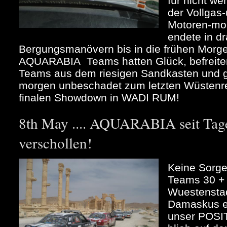
für nicht w
der Vollgas
Motoren-mor
endete in d
Bergungsmanövern bis in die frühen Morg
AQUARABIA Teams hatten Glück, befreiten
Teams aus dem riesigen Sandkasten und 
morgen unbeschadet zum letzten Wüstenren
finalen Showdown in WADI RUM!
8th May .... AQUARABIA seit Tage
verschollen!
Keine Sorge
Teams 30 + 
Wuestenstad
Damaskus ei
unser POS