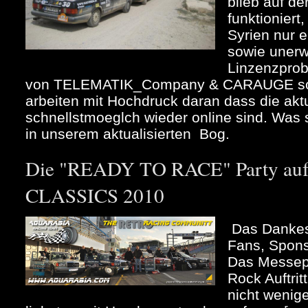
blieb auf d
funktioniert
Syrien nur 
sowie unerw
Linzenzpro
von TELEMATIK_Company & CARAUGE so
arbeiten mit Hochdruck daran dass die akt
schnellstmoeglch wieder online sind. Was se
in unserem aktualisierten Bog.
Die "READY TO RACE" Party au
CLASSICS 2010
Das Dankes
Fans, Spons
Das Messep
Rock Auftrit
nicht wenig