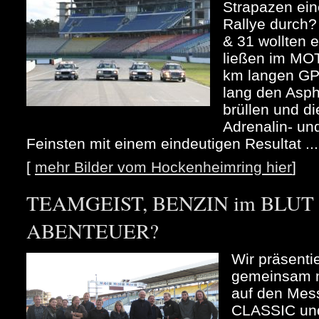
Strapazen ein
Rallye durch
& 31 wollten 
ließen im MO
km langen GP
lang den Asph
brüllen und d
Adrenalin- un
Feinsten mit einem eindeutigen Resultat ...
[
mehr Bilder vom Hockenheimring hier
]
TEAMGEIST, BENZIN im BLUT u
ABENTEUER?
Wir präsenti
gemeinsam m
auf den Me
CLASSIC und