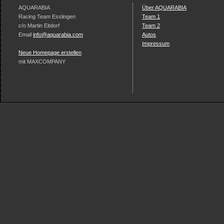
AQUARABIA
Über AQUARABIA
Racing Team Esslingen
Team 1
c/o Martin Eitdorf
Team 2
Email
info@aquarabia.com
Autos
Impressum
Neue Homepage erstellen
mit MAXCOMPANY