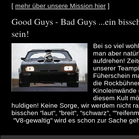
[
mehr über unsere Mission hier
]
Good Guys - Bad Guys ...ein bi
sein!
Bei so viel woh
man aber natür
aufdrehen! Zeit
unserer Teampi
Füherschein m
die Rockbühne
Kinoleinwände 
diesem Kult mö
huldigen! Keine Sorge, wir werdem nicht ra
bisschen "laut", "breit", "schwarz", ""reife
"V8-gewaltig" wird es schon zur Sache ge