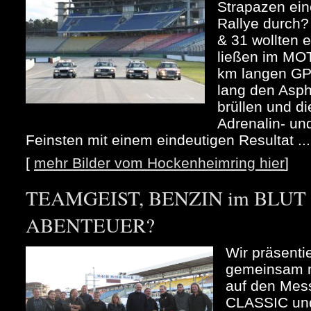
Strapazen ein
Rallye durch
& 31 wollten 
ließen im MO
km langen GP
lang den Asph
brüllen und d
Adrenalin- un
Feinsten mit einem eindeutigen Resultat ...
[
mehr Bilder vom Hockenheimring hier
]
TEAMGEIST, BENZIN im BLUT u
ABENTEUER?
Wir präsenti
gemeinsam m
auf den Me
CLASSIC und