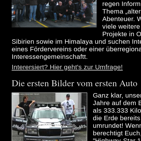
regen Infor
Thema „alter
Abenteuer. 
viele weiter
Projekte in 
Sibirien sowie im Himalaya und suchen Int
eines Fördervereins oder einer überregion
Interessengemeinschaftt.
Interersiert? Hier geht's zur Umfrage!
Die ersten Bilder vom ersten Auto
Ganz klar, unse
Jahre auf dem B
als 333.333 Kil
die Erde bereit
umrundet! Wenn 
berechtigt Euch
"Highway-Star 1