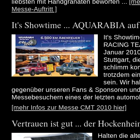
liebsten mit Handgranaten beworfen ...
[me
Messe-Auftritt ]
It's Showtime ... AQUARABIA au
It's Showt
RACING TEA
Januar 2010
Stuttgart, d
schlimm kom
trotzdem ei
sein. Wir h
gegenüber unseren Fans & Sponsoren und 
Messebesuchern eines der letzten automob
[mehr Infos zur Messe CMT 2010 hier]
Vertrauen ist gut ... der Hockenhei
Halten die alt