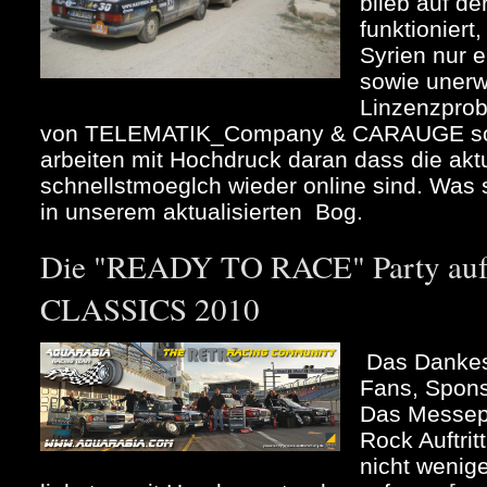
blieb auf d
funktioniert
Syrien nur 
sowie unerw
Linzenzpro
von TELEMATIK_Company & CARAUGE so
arbeiten mit Hochdruck daran dass die akt
schnellstmoeglch wieder online sind. Was se
in unserem aktualisierten Bog.
Die "READY TO RACE" Party au
CLASSICS 2010
Das Dankes
Fans, Spons
Das Messep
Rock Auftrit
nicht wenig