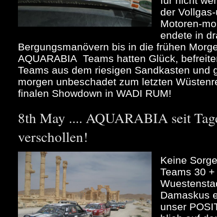
für nicht w
der Vollgas
Motoren-mor
endete in d
Bergungsmanövern bis in die frühen Morg
AQUARABIA Teams hatten Glück, befreiten
Teams aus dem riesigen Sandkasten und 
morgen unbeschadet zum letzten Wüstenren
finalen Showdown in WADI RUM!
8th May .... AQUARABIA seit Tage
verschollen!
Keine Sorge
Teams 30 + 
Wuestenstad
Damaskus ei
unser POS