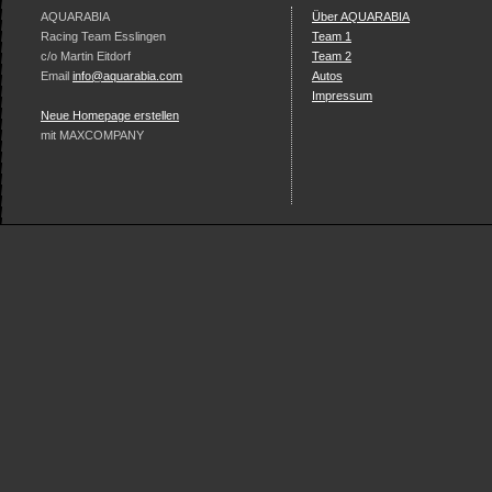
AQUARABIA
Über AQUARABIA
Racing Team Esslingen
Team 1
c/o Martin Eitdorf
Team 2
Email
info@aquarabia.com
Autos
Impressum
Neue Homepage erstellen
mit MAXCOMPANY