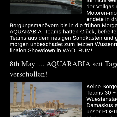
für nicht w
der Vollgas
Motoren-mor
endete in d
Bergungsmanövern bis in die frühen Morg
AQUARABIA Teams hatten Glück, befreiten
Teams aus dem riesigen Sandkasten und 
morgen unbeschadet zum letzten Wüstenren
finalen Showdown in WADI RUM!
8th May .... AQUARABIA seit Tage
verschollen!
Keine Sorge
Teams 30 + 
Wuestenstad
Damaskus ei
unser POS