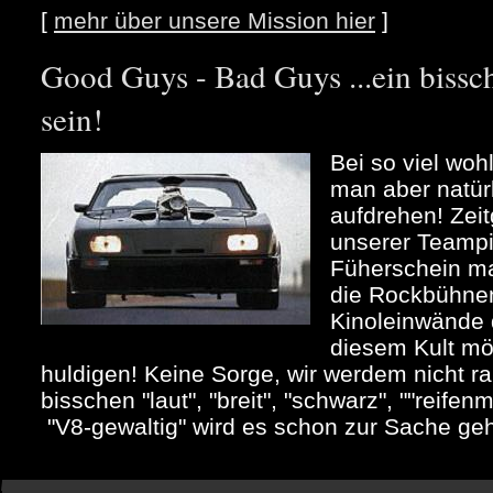
[
mehr über unsere Mission hier
]
Good Guys - Bad Guys ...ein bi
sein!
Bei so viel woh
man aber natür
aufdrehen! Zeit
unserer Teampi
Füherschein m
die Rockbühne
Kinoleinwände 
diesem Kult mö
huldigen! Keine Sorge, wir werdem nicht ra
bisschen "laut", "breit", "schwarz", ""reife
"V8-gewaltig" wird es schon zur Sache ge