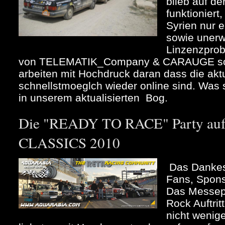
blieb auf d
funktioniert
Syrien nur 
sowie unerw
Linzenzpro
von TELEMATIK_Company & CARAUGE so
arbeiten mit Hochdruck daran dass die akt
schnellstmoeglch wieder online sind. Was se
in unserem aktualisierten Bog.
Die "READY TO RACE" Party au
CLASSICS 2010
Das Dankes
Fans, Spons
Das Messep
Rock Auftrit
nicht wenig