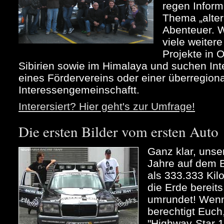
regen Infor
Thema „alter
Abenteuer. 
viele weiter
Projekte in 
Sibirien sowie im Himalaya und suchen Int
eines Fördervereins oder einer überregion
Interessengemeinschaftt.
Interersiert? Hier geht's zur Umfrage!
Die ersten Bilder vom ersten Auto
Ganz klar, unse
Jahre auf dem B
als 333.333 Kil
die Erde bereit
umrundet! Wenn 
berechtigt Euch
"Highway-Star 1