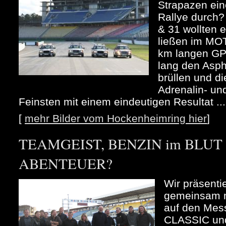
Strapazen ein
Rallye durch
& 31 wollten 
ließen im MO
km langen GP
lang den Asph
brüllen und d
Adrenalin- un
Feinsten mit einem eindeutigen Resultat ...
[
mehr Bilder vom Hockenheimring hier
]
TEAMGEIST, BENZIN im BLUT u
ABENTEUER?
Wir präsenti
gemeinsam m
auf den Me
CLASSIC und